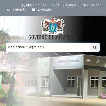
🖧 Mapa do Site |
e-SIC |
Manual |
📢 Ouvidoria
EMPRESA
CIDADÃO
Não achou? Digite aqui...
.