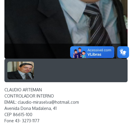
1
CLAUDIO ARTEMAN
CONTROLADOR INTERNO
EMAIL: claudio-miraselva@hotmail.com
Avenida Dona Madalena, 41
CEP 86615-100
Fone 43- 3273-1177