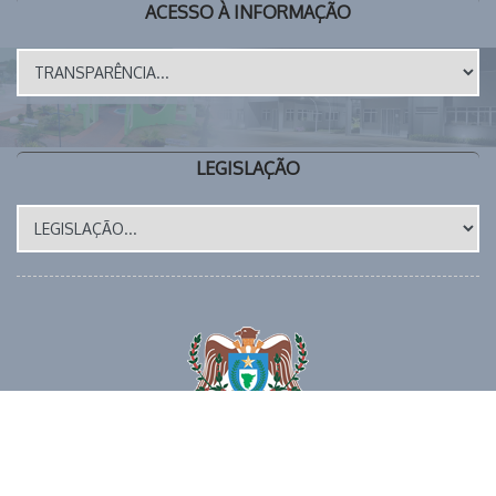
ACESSO À INFORMAÇÃO
LEGISLAÇÃO
Site Atualizado em: 17/07/2026
📱 (43) 3273-1177 🕒 EXPEDIENTE: 8 as 12h e das 14 as 17