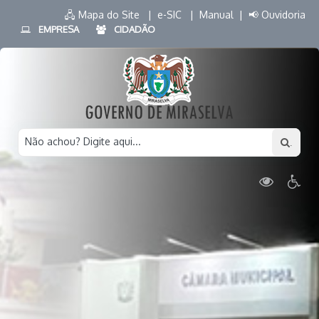
🖧 Mapa do Site |
e-SIC |
Manual |
📢 Ouvidoria
EMPRESA
CIDADÃO
Não achou? Digite aqui...
.