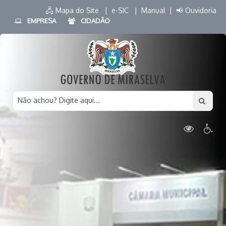
🖧 Mapa do Site |
e-SIC |
Manual |
📢 Ouvidoria
EMPRESA
CIDADÃO
Não achou? Digite aqui...
.