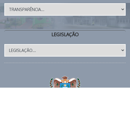
LEGISLAÇÃO
Site Atualizado em: 17/07/2026
📱 (43) 3273-1177 🕒 EXPEDIENTE: 8 as 12h e das 14 as 17
horas 📧 E-MAIL: gabinete@miraselva.pr.gov.br 🗺️
Avenida Dona Madalena, 41 📍 CEP 86615-000 | Miraselva