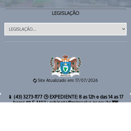
LEGISLAÇÃO
Site Atualizado em: 17/07/2026
📱 (43) 3273-1177 🕒 EXPEDIENTE: 8 as 12h e das 14 as 17
horas 📧 E-MAIL: gabinete@miraselva.pr.gov.br 🗺️
Avenida Dona Madalena, 41 📍 CEP 86615-000 | Miraselva
- PR