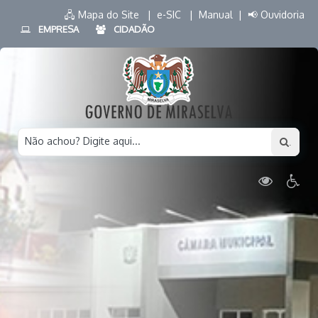
🖧 Mapa do Site |
e-SIC |
Manual |
📢 Ouvidoria
EMPRESA
CIDADÃO
Não achou? Digite aqui...
.