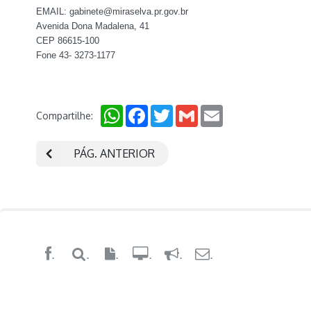
EMAIL: gabinete@miraselva.pr.gov.br
Avenida Dona Madalena, 41
CEP 86615-100
Fone 43- 3273-1177
WhatsApp
Facebook
Twitter
Gmail
Email
Compartilhe:
PÁG. ANTERIOR
.
.
.
.
.
.