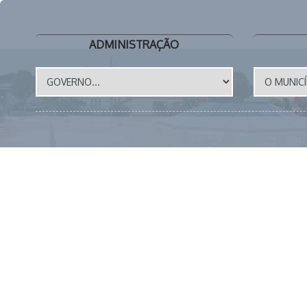
ADMINISTRAÇÃO
📱 (43) 3273-1177 🕒 EXPEDIENTE: 8 as 12h e das 14 a
© 2026 | PREFEITURA MUNICIPAL DE MIRASELVA | TODOS O