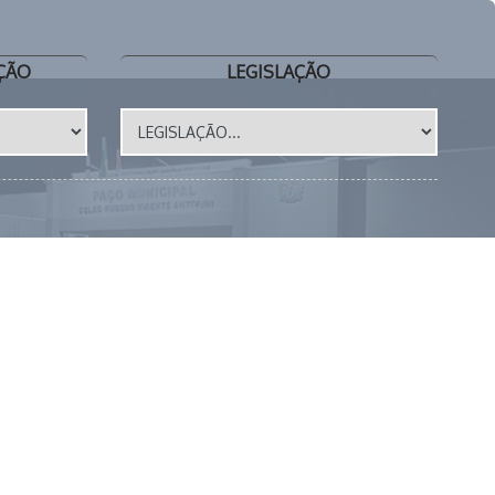
ÇÃO
LEGISLAÇÃO
a Dona Madalena, 41 📍 CEP 86615-000 | Miraselva - PR