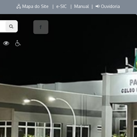
🖧 Mapa do Site |
e-SIC |
Manual |
📢 Ouvidoria
.