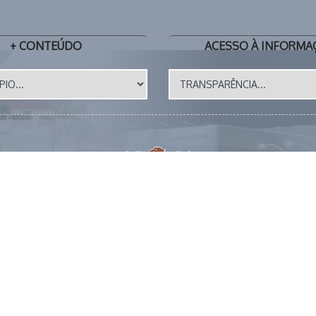
+ CONTEÚDO
ACESSO À INFORMA
Site Atualizado em: 17/07/2026
s 17 horas 📧 E-MAIL: gabinete@miraselva.pr.gov.br 🗺️ Avenid
S DIREITOS RESERVADOS.