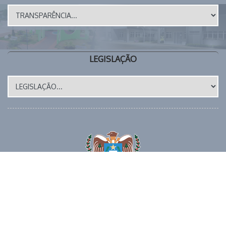
LEGISLAÇÃO
Site Atualizado em: 17/07/2026
📱 (43) 3273-1177 🕒 EXPEDIENTE: 8 as 12h e das 14 as 17
horas 📧 E-MAIL: gabinete@miraselva.pr.gov.br 🗺️
Avenida Dona Madalena, 41 📍 CEP 86615-000 | Miraselva