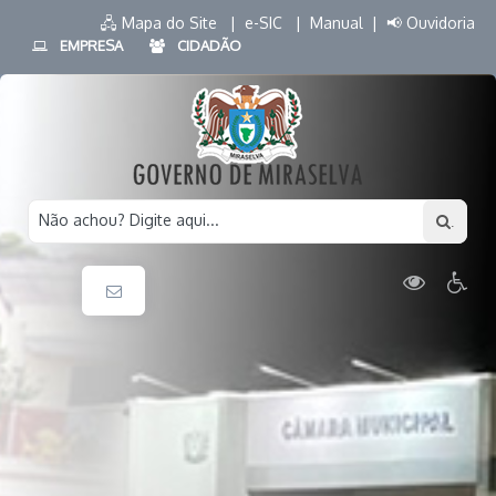
🖧 Mapa do Site |
e-SIC |
Manual |
📢 Ouvidoria
EMPRESA
CIDADÃO
Não achou? Digite aqui...
.