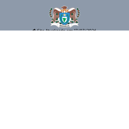
Site Atualizado em: 17/07/2026
📱 (43) 3273-1177 🕒 EXPEDIENTE: 8 as 12h e das 14 as 17
horas 📧 E-MAIL: gabinete@miraselva.pr.gov.br 🗺️
Avenida Dona Madalena, 41 📍 CEP 86615-000 | Miraselva
- PR
© 2026 | PREFEITURA MUNICIPAL DE MIRASELVA | TODOS OS
DIREITOS RESERVADOS.