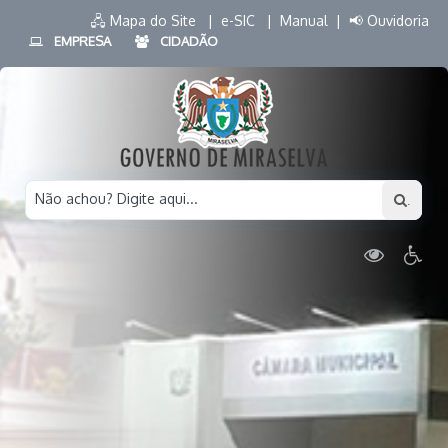
🖧 Mapa do Site |
e-SIC |
Manual |
📢 Ouvidoria
EMPRESA
CIDADÃO
Não achou? Digite aqui...
.