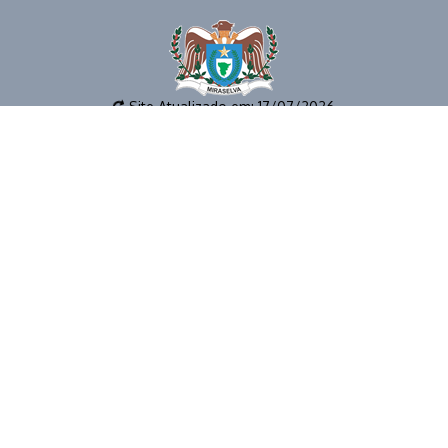
Site Atualizado em: 17/07/2026
📱 (43) 3273-1177 🕒 EXPEDIENTE: 8 as 12h e das 14 as 17
horas 📧 E-MAIL: gabinete@miraselva.pr.gov.br 🗺️
Avenida Dona Madalena, 41 📍 CEP 86615-000 | Miraselva
- PR
© 2026 | PREFEITURA MUNICIPAL DE MIRASELVA | TODOS OS
DIREITOS RESERVADOS.