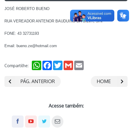
JOSÉ ROBERTO BUENO
RUA VEREADOR ANTENOR BAUDUINO DA SILVA, S/Nº
FONE: 43 32731193
Email: bueno.ze@hotmail.com
WhatsApp
Facebook
Twitter
Gmail
Email
Compartilhe:
PÁG. ANTERIOR
HOME
Acesse também: