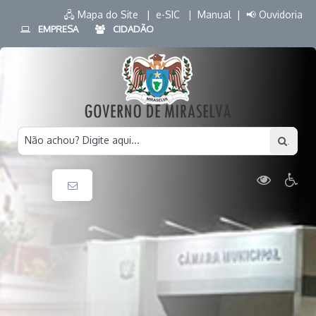
🖧 Mapa do Site |
e-SIC |
Manual |
📢 Ouvidoria
EMPRESA
CIDADÃO
Não achou? Digite aqui...
.