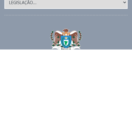
Site Atualizado em: 17/07/2026
📱 (43) 3273-1177 🕒 EXPEDIENTE: 8 as 12h e das 14 as 17
horas 📧 E-MAIL: gabinete@miraselva.pr.gov.br 🗺️
Avenida Dona Madalena, 41 📍 CEP 86615-000 | Miraselva
- PR
© 2026 | PREFEITURA MUNICIPAL DE MIRASELVA | TODOS OS
DIREITOS RESERVADOS.