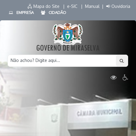
🖧 Mapa do Site |
e-SIC |
Manual |
📢 Ouvidoria
EMPRESA
CIDADÃO
Não achou? Digite aqui...
.