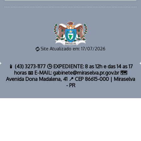
Site Atualizado em: 17/07/2026
📱 (43) 3273-1177 🕒 EXPEDIENTE: 8 as 12h e das 14 as 17
horas 📧 E-MAIL: gabinete@miraselva.pr.gov.br 🗺️
Avenida Dona Madalena, 41 📍 CEP 86615-000 | Miraselva
- PR
© 2026 | PREFEITURA MUNICIPAL DE MIRASELVA | TODOS OS
DIREITOS RESERVADOS.