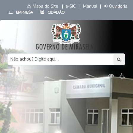
🖧 Mapa do Site |
e-SIC |
Manual |
📢 Ouvidoria
EMPRESA
CIDADÃO
Não achou? Digite aqui...
.