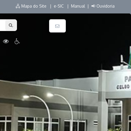
🖧 Mapa do Site |
e-SIC |
Manual |
📢 Ouvidoria
.