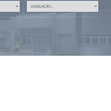
a Dona Madalena, 41 📍 CEP 86615-000 | Miraselva - PR