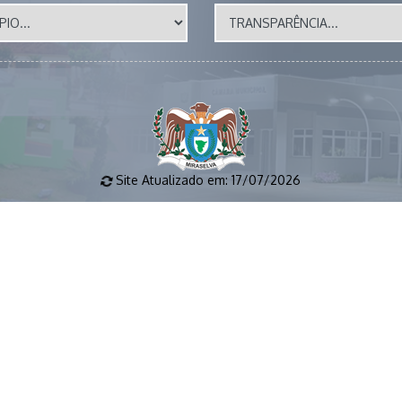
Site Atualizado em: 17/07/2026
s 17 horas 📧 E-MAIL: gabinete@miraselva.pr.gov.br 🗺️ Avenid
S DIREITOS RESERVADOS.