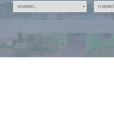
📱 (43) 3273-1177 🕒 EXPEDIENTE: 8 as 12h e das 14 a
© 2026 | PREFEITURA MUNICIPAL DE MIRASELVA | TODOS O