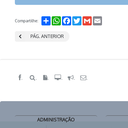
Share
WhatsApp
Facebook
Twitter
Gmail
Email
Compartilhe:
PÁG. ANTERIOR
.
.
.
.
.
.
ADMINISTRAÇÃO